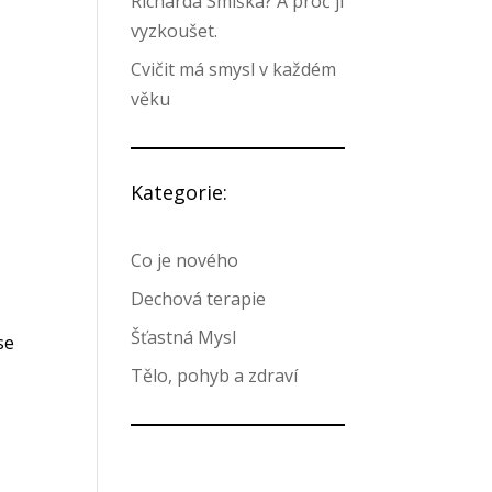
Richarda Smíška? A proč ji
vyzkoušet.
Cvičit má smysl v každém
věku
Kategorie:
Co je nového
Dechová terapie
Šťastná Mysl
se
Tělo, pohyb a zdraví