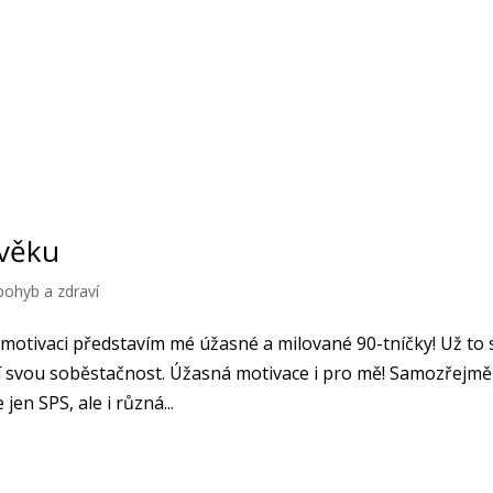
 věku
pohyb a zdraví
 motivaci představím mé úžasné a milované 90-tníčky! Už to 
ží svou soběstačnost. Úžasná motivace i pro mě! Samozřejmě
jen SPS, ale i různá...