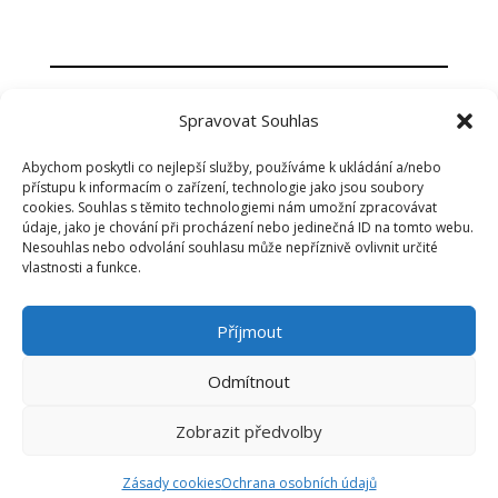
Uvidíme se na Facebooku:
Spravovat Souhlas
Abychom poskytli co nejlepší služby, používáme k ukládání a/nebo
přístupu k informacím o zařízení, technologie jako jsou soubory
cookies. Souhlas s těmito technologiemi nám umožní zpracovávat
údaje, jako je chování při procházení nebo jedinečná ID na tomto webu.
Nesouhlas nebo odvolání souhlasu může nepříznivě ovlivnit určité
vlastnosti a funkce.
Ochrana osobních údajů
Příjmout
Obchodní podmínky
Odmítnout
Živnostenský list
Zobrazit předvolby
© 2024 Šárka Beránková – Vysmáté Tělo
Zásady cookies
Ochrana osobních údajů