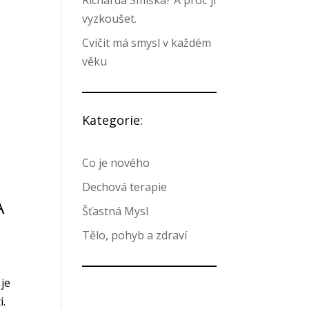
Richarda Smíška? A proč ji
vyzkoušet.
Cvičit má smysl v každém
věku
Kategorie:
Co je nového
Dechová terapie
A
Šťastná Mysl
Tělo, pohyb a zdraví
 je
i.