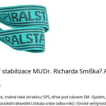
í stabilizace MUDr. Richarda Smíška? 
í
eře, známá také zkratkou SPS, dříve pod názvem SM -Systém,
oslední desetiletí získala srdce odborníků i široké veřejnost